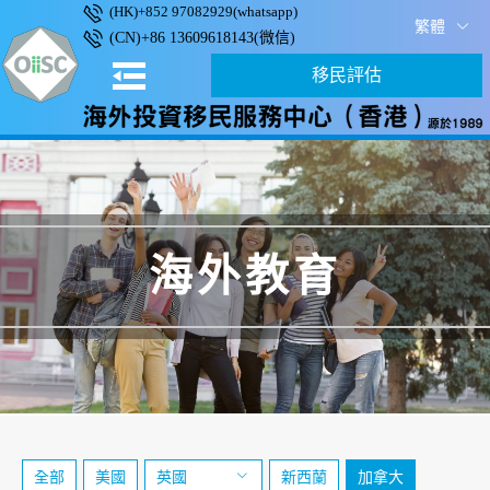
(HK)+852 97082929(whatsapp)
繁體
(CN)+86 13609618143(微信)
移民評估
海外教育
全部
美國
英國
新西蘭
加拿大