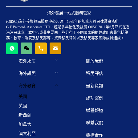
海外發展一站式服務管家
(OllSC )海外投資移民服務中心起源于1989年的加拿大移民律師事務所
G.E.Palmer& Associates LTD，經過多年優化及發展 OllSC 2011年6月正式在香
港注冊成立。本中心成員主要由一些分布于不同國家的退休政府官員包括稅
務、教育、治安及移民部等、資深移民律師以及移民專家團隊成員組成。
海外永居
關於我們
海外護照
移民評估
海外教育
最新資訊
美國
成功案例
英國
媒體報道
新西蘭
聯繫我們
加拿大
澳大利亞
機構合作