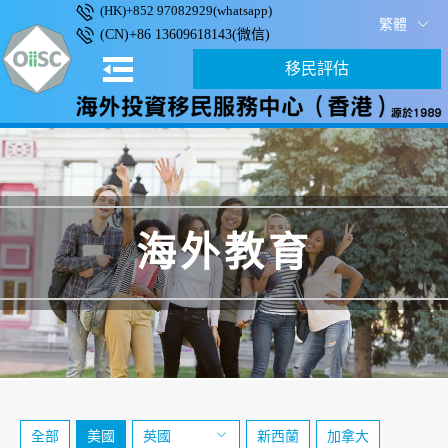
(HK)+852 97082929(whatsapp)
繁體
(CN)+86 13609618143(微信)
移民評估
海外教育
全部
美國
英國
新西蘭
加拿大